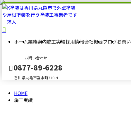
PAST
WORK
施
工
ホーム
業務案内
施工実績
採用情報
会社概要
ブログ
お問い
お問い合わせ
実
0877-89-6228
績
香川県丸亀市垂水町310-4
HOME
メールフォーム
施工実績